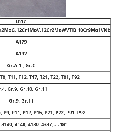
เกรด
r2MoG,12Cr1MoV,12Cr2MoWVTiB,10Cr9Mo1VNb
A179
A192
Gr.A-1 , Gr.C
 T9, T11, T12, T17, T21, T22, T91, T92
.4, Gr.9, Gr.10, Gr.11
Gr.9, Gr.11
c, P9, P11, P12, P15, P21, P22, P91, P92
 3140, 4140, 4130, 4337,....ฯลฯ