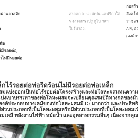
ก่อสร้
้อมฝาพลาสติก
ส่งออก tosia สเปน แอฟริกาใต้
สิงคโป
Vier Nam เปรู ดูไบ ฯลฯ:
ราชอา
า
ใบรับรอง::
API, อ
(องค์
ต่อ
,
มีรอยต่อ
,
ไม่มีรอยต่อ
ร้รอยต่อท่อรีดร้อนไม่มีรอยต่อท่อเหล็ก
หะผสมแบ่งออกเป็นท่อไร้รอยต่อโครงสร้างและท่อโลหะผสมทนคว
งเบาบรรเทาของท่อโลหะผสมจะเปลี่ยนคุณสมบัติทางกลของมัน
้น องค์ประกอบทางเคมีของท่อโลหะผสมมี Cr มากกว่า และประสิทธ
ีส่วนประกอบที่เป็นโลหะผสมหรือมีส่วนประกอบที่เป็นโลหะผสมเ
เคมี พลังงานไฟฟ้า หม้อน้ำ และอุตสาหกรรมอื่นๆ เนื่องจากค