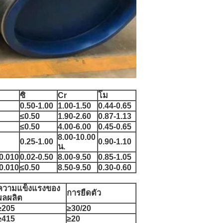
ซิ
Cr
โม
0.50-1.00
1.00-1.50
0.44-0.65
≤0.50
1.90-2.60
0.87-1.13
≤0.50
4.00-6.00
0.45-0.65
8.00-10.00
0.25-1.00
0.90-1.10
น.
0.010
0.02-0.50
8.00-9.50
0.85-1.05
0.010
≤0.50
8.50-9.50
0.30-0.60
ความแข็งแรงของ
การยืดตัว
ผลผลิต
≥205
≥30/20
≥415
≥20