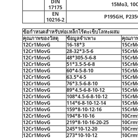
DIN
15Mo3, 10
17175
EN
P195GH, P235
10216-2
ข้อกำหนดสำหรับท่อเหล็กไร้ตะเข็บโลหะผสม
คุณภาพของวัสดุ
ข้อมูลจำเพาะ
คุณภาพ
12Cr1MovG
16-18*3
15CrM
12Cr1MovG
28-32*3-5-6
15CrM
12Cr1MovG
48*305-5-6-8
15CrM
12Cr1MovG
51*3.5-5-6-8
15CrM
12Cr1MovG
60*4-5-8-10
15CrM
12Cr1MovG
63.5*4-5
15CrM
12Cr1MovG
76*3.5-6-8-10
15CrM
12Cr1MovG
89*4.5-6-8-10-12
15CrM
12Cr1MovG
108*4.5-6-8-10-12
15CrM
12Cr1MovG
114*6-8-10-12-14
15CrM
12Cr1MovG
159*8-10-12-16
15CrM
12Cr1MovG
194*8-10-16
10Crm
12Cr1MovG
219*8-10-16-20-25
10Crm
12Cr1MovG
245*10-12-20
10Crm
12Cr1MovG
273*10-10-12
10Crm