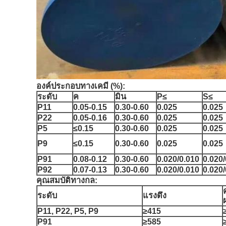
องค์ประกอบทางเคมี (%):
ระดับ
ค
มิน
P≤
S≤
P11
0.05-0.15
0.30-0.60
0.025
0.025
P22
0.05-0.16
0.30-0.60
0.025
0.025
P5
≤0.15
0.30-0.60
0.025
0.025
P9
≤0.15
0.30-0.60
0.025
0.025
P91
0.08-0.12
0.30-0.60
0.020/0.010
0.020/
P92
0.07-0.13
0.30-0.60
0.020/0.010
0.020/
คุณสมบัติทางกล:
ระดับ
แรงดึง
P11, P22, P5, P9
≥415
P91
≥585